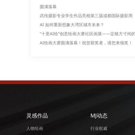
圆满落幕
武传摄影专业学生作品亮相第三届成都国际摄影周
AI 如何重新想象大湾区城市未来？
“十里AI绘”创意绘画大赛社区画展——定格方寸间
AI绘画大赛圆满落幕！祝贺获奖者，请您来领奖！
灵感作品
MJ动态
人物绘画
行业权威