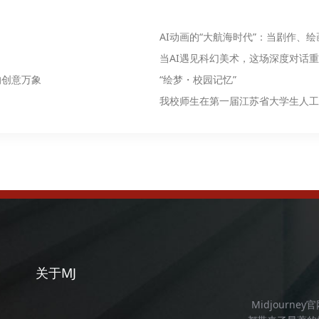
AI动画的“大航海时代”：当剧作、
当AI遇见科幻美术，这场深度对话
的创意万象
“绘梦・校园记忆”
我校师生在第一届江苏省大学生人工
关于MJ
Midjourney