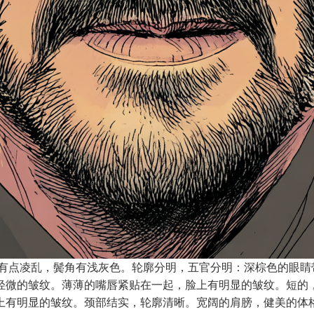
，有点凌乱，鬓角有浅灰色。轮廓分明，五官分明：深棕色的眼睛
轻微的皱纹。薄薄的嘴唇紧贴在一起，脸上有明显的皱纹。短的
上有明显的皱纹。颈部结实，轮廓清晰。宽阔的肩膀，健美的体