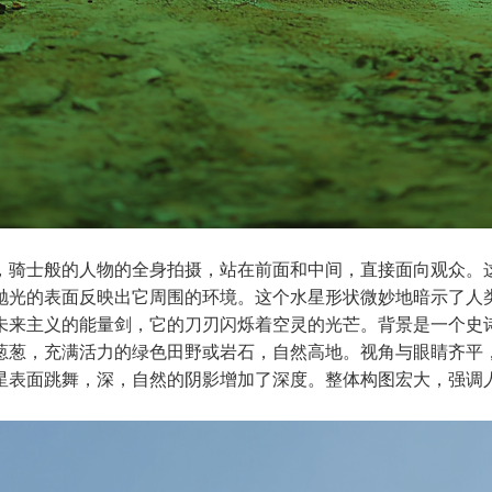
，骑士般的人物的全身拍摄，站在前面和中间，直接面向观众。
抛光的表面反映出它周围的环境。这个水星形状微妙地暗示了人
未来主义的能量剑，它的刀刃闪烁着空灵的光芒。背景是一个史
葱葱，充满活力的绿色田野或岩石，自然高地。视角与眼睛齐平
星表面跳舞，深，自然的阴影增加了深度。整体构图宏大，强调