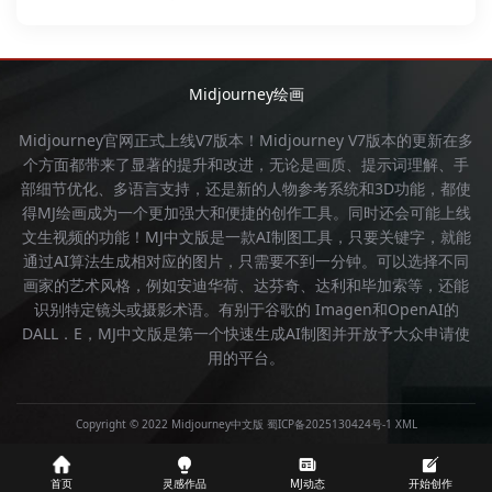
Midjourney绘画
Midjourney官网
正式上线V7版本！
Midjourney
V7版本的更新在多
个方面都带来了显著的提升和改进，无论是画质、提示词理解、手
部细节优化、多语言支持，还是新的人物参考系统和3D功能，都使
得
MJ绘画
成为一个更加强大和便捷的创作工具。同时还会可能上线
文生视频的功能！
MJ中文版
是一款AI制图工具，只要关键字，就能
通过AI算法生成相对应的图片，只需要不到一分钟。可以选择不同
画家的艺术风格，例如安迪华荷、达芬奇、达利和毕加索等，还能
识别特定镜头或摄影术语。有别于谷歌的 Imagen和OpenAI的
DALL．E，
MJ中文版
是第一个快速生成AI制图并开放予大众申请使
用的平台。
Copyright © 2022 Midjourney中文版
蜀ICP备2025130424号-1
XML
首页
灵感作品
MJ动态
开始创作