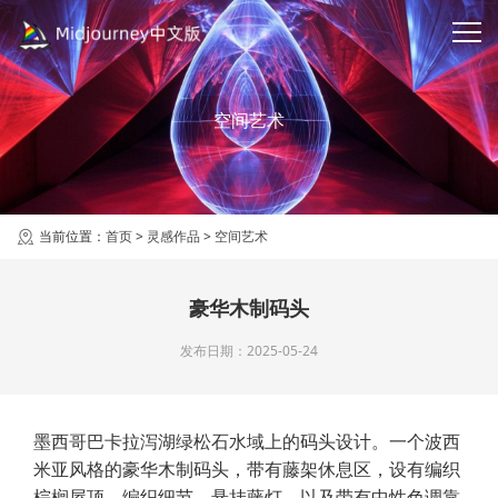
空间艺术
当前位置：
首页
>
灵感作品
>
空间艺术
豪华木制码头
发布日期：2025-05-24
墨西哥巴卡拉泻湖绿松石水域上的码头设计。一个波西
米亚风格的豪华木制码头，带有藤架休息区，设有编织
棕榈屋顶，编织细节，悬挂藤灯，以及带有中性色调靠