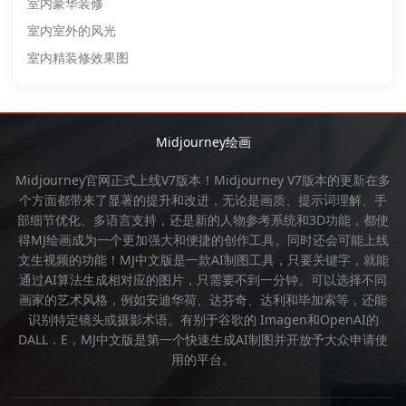
室内豪华装修
室内室外的风光
室内精装修效果图
Midjourney绘画
Midjourney官网
正式上线V7版本！
Midjourney
V7版本的更新在多
个方面都带来了显著的提升和改进，无论是画质、提示词理解、手
部细节优化、多语言支持，还是新的人物参考系统和3D功能，都使
得
MJ绘画
成为一个更加强大和便捷的创作工具。同时还会可能上线
文生视频的功能！
MJ中文版
是一款AI制图工具，只要关键字，就能
通过AI算法生成相对应的图片，只需要不到一分钟。可以选择不同
画家的艺术风格，例如安迪华荷、达芬奇、达利和毕加索等，还能
识别特定镜头或摄影术语。有别于谷歌的 Imagen和OpenAI的
DALL．E，
MJ中文版
是第一个快速生成AI制图并开放予大众申请使
用的平台。