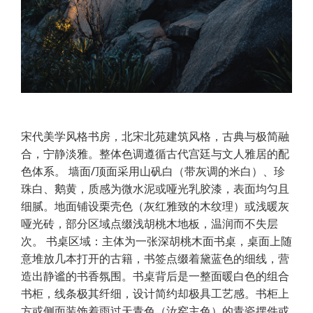
宋代美学风格书房，北宋北苑建筑风格，古典与极简融
合，宁静淡雅。整体色调遵循古代宫廷与文人雅居的配
色体系。 墙面/顶面采用山矾白（带灰调的米白）、珍
珠白、鹅黄，质感为微水泥或哑光乳胶漆，表面均匀且
细腻。地面铺设栗壳色（灰红雅致的木纹理）或浅暖灰
哑光砖，部分区域点缀浅胡桃木地板，温润而不失层
次。 书桌区域：主体为一张深胡桃木面书桌，桌面上随
意堆放几本打开的古籍，书签点缀着黛蓝色的细线，营
造出静谧的书香氛围。书桌背后是一整面暖白色的组合
书柜，线条极其纤细，设计简约却极具工艺感。书柜上
方或侧面装饰着雨过天青色（汝窑主色）的青瓷摆件或