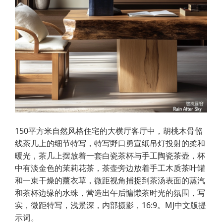
150平方米自然风格住宅的大横厅客厅中，胡桃木骨骼
线茶几上的细节特写，特写野口勇宣纸吊灯投射的柔和
暖光，茶几上摆放着一套白瓷茶杯与手工陶瓷茶壶，杯
中有淡金色的茉莉花茶，茶壶旁边放着手工木质茶叶罐
和一束干燥的薰衣草，微距视角捕捉到茶汤表面的蒸汽
和茶杯边缘的水珠，营造出午后慵懒茶时光的氛围，写
实，微距特写，浅景深，内部摄影，16:9。MJ中文版提
示词。