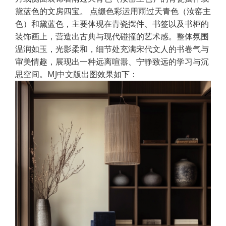
黛蓝色的文房四宝。 点缀色彩运用雨过天青色（汝窑主
色）和黛蓝色，主要体现在青瓷摆件、书签以及书柜的
装饰画上，营造出古典与现代碰撞的艺术感。整体氛围
温润如玉，光影柔和，细节处充满宋代文人的书卷气与
审美情趣，展现出一种远离喧嚣、宁静致远的学习与沉
思空间。
MJ中文版
出图效果如下：