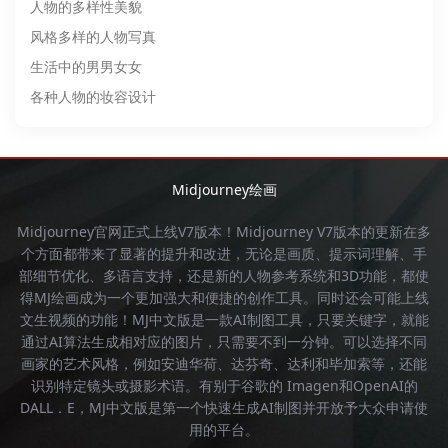
人物的多样性美貌
风格多样的人物写真
生活中的男男女女
各种人物的妆容设计
Midjourney绘画
Midjourney官网
正式上线V7版本！
Midjourney
V7版本的更新在多
个方面都带来了显著的提升和改进，无论是画质、提示词理解、手
部细节优化、多语言支持，还是新的人物参考系统和3D功能，都使
得
MJ绘画
成为一个更加强大和便捷的创作工具。同时还会可能上线
文生视频的功能！
MJ中文版
是一款AI制图工具，只要关键字，就能
通过AI算法生成相对应的图片，只需要不到一分钟。可以选择不同
画家的艺术风格，例如安迪华荷、达芬奇、达利和毕加索等，还能
识别特定镜头或摄影术语。有别于谷歌的 Imagen和OpenAI的
DALL．E，
MJ中文版
是第一个快速生成AI制图并开放予大众申请使
用的平台。