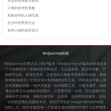
美女的绘画版写真照
人物的多样性美貌
风格多样的人物写真
生活中的男男女女
各种人物的妆容设计
Midjourney绘画
Midjourney官网
正式上线V7版本！
Midjourney
V7版本的更新在多
个方面都带来了显著的提升和改进，无论是画质、提示词理解、手
部细节优化、多语言支持，还是新的人物参考系统和3D功能，都使
得
MJ绘画
成为一个更加强大和便捷的创作工具。同时还会可能上线
文生视频的功能！
MJ中文版
是一款AI制图工具，只要关键字，就能
通过AI算法生成相对应的图片，只需要不到一分钟。可以选择不同
画家的艺术风格，例如安迪华荷、达芬奇、达利和毕加索等，还能
识别特定镜头或摄影术语。有别于谷歌的 Imagen和OpenAI的
DALL．E，
MJ中文版
是第一个快速生成AI制图并开放予大众申请使