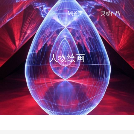
MJ首页
灵感作品
人物绘画