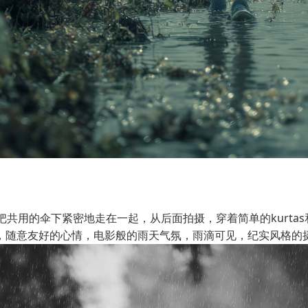
把共用的伞下紧密地走在一起，从后面拍摄，穿着简单的kurta
，随意友好的心情，电影般的雨天气氛，雨滴可见，纪实风格的