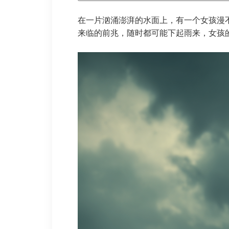
在一片汹涌澎湃的水面上，有一个女孩漫
来临的前兆，随时都可能下起雨来，女孩