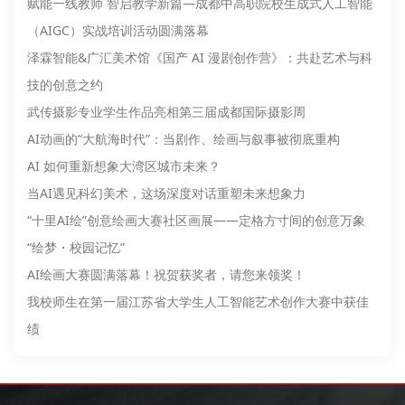
赋能一线教师 智启教学新篇—成都中高职院校生成式人工智能
（AIGC）实战培训活动圆满落幕
泽霖智能&广汇美术馆《国产 AI 漫剧创作营》：共赴艺术与科
技的创意之约
武传摄影专业学生作品亮相第三届成都国际摄影周
AI动画的“大航海时代”：当剧作、绘画与叙事被彻底重构
AI 如何重新想象大湾区城市未来？
当AI遇见科幻美术，这场深度对话重塑未来想象力
“十里AI绘”创意绘画大赛社区画展——定格方寸间的创意万象
“绘梦・校园记忆”
AI绘画大赛圆满落幕！祝贺获奖者，请您来领奖！
我校师生在第一届江苏省大学生人工智能艺术创作大赛中获佳
绩