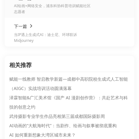
AI绘画+网络安全，浦东科协科普培训赋能社区
志愿者
下一篇
当IP遇上生成式AI：迪士尼、环球联诉
Midjourney
相关推荐
赋能一线教师 智启教学新篇—成都中高职院校生成式人工智能
（AIGC）实战培训活动圆满落幕
泽霖智能&广汇美术馆《国产 AI 漫剧创作营》：共赴艺术与科
技的创意之约
武传摄影专业学生作品亮相第三届成都国际摄影周
AI动画的“大航海时代”：当剧作、绘画与叙事被彻底重构
AI 如何重新想象大湾区城市未来？