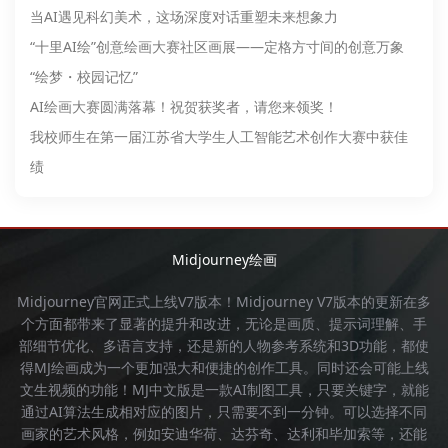
当AI遇见科幻美术，这场深度对话重塑未来想象力
“十里AI绘”创意绘画大赛社区画展——定格方寸间的创意万象
“绘梦・校园记忆”
AI绘画大赛圆满落幕！祝贺获奖者，请您来领奖！
我校师生在第一届江苏省大学生人工智能艺术创作大赛中获佳
绩
Midjourney绘画
Midjourney官网
正式上线V7版本！
Midjourney
V7版本的更新在多
个方面都带来了显著的提升和改进，无论是画质、提示词理解、手
部细节优化、多语言支持，还是新的人物参考系统和3D功能，都使
得
MJ绘画
成为一个更加强大和便捷的创作工具。同时还会可能上线
文生视频的功能！
MJ中文版
是一款AI制图工具，只要关键字，就能
通过AI算法生成相对应的图片，只需要不到一分钟。可以选择不同
画家的艺术风格，例如安迪华荷、达芬奇、达利和毕加索等，还能