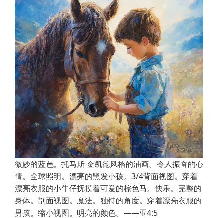
微妙的蓝色。托马斯·金凯德风格的油画。令人振奋的心
情。全球照明。漂亮的黑发小孩。3/4背面视图。穿着
漂亮衣服的小牛仔抚摸着可爱的棕色马。快乐。完整的
身体。剖面视图。魔法。独特的角度。穿着漂亮衣服的
男孩。缩小视图。明亮的颜色。——亚4:5