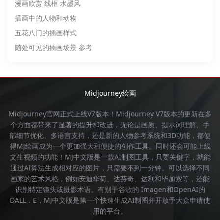
漫画欣赏 线框 水墨风
插画中的人物和动物
五花八门的插画样式
随处可见的插画场景 参考
Midjourney绘画
Midjourney官网
正式上线V7版本！
Midjourney
V7版本的更新在多
个方面都带来了显著的提升和改进，无论是画质、提示词理解、手
部细节优化、多语言支持，还是新的人物参考系统和3D功能，都使
得
MJ绘画
成为一个更加强大和便捷的创作工具。同时还会可能上线
文生视频的功能！
MJ中文版
是一款AI制图工具，只要关键字，就能
通过AI算法生成相对应的图片，只需要不到一分钟。可以选择不同
画家的艺术风格，例如安迪华荷、达芬奇、达利和毕加索等，还能
识别特定镜头或摄影术语。有别于谷歌的 Imagen和OpenAI的
DALL．E，
MJ中文版
是第一个快速生成AI制图并开放予大众申请使
用的平台。