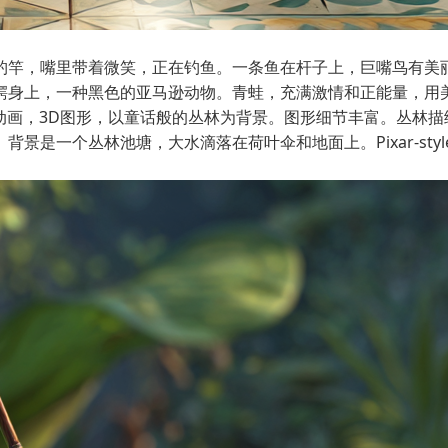
钓竿，嘴里带着微笑，正在钓鱼。一条鱼在杆子上，巨嘴鸟有美
鳄身上，一种黑色的亚马逊动物。青蛙，充满激情和正能量，用
斯动画，3D图形，以童话般的丛林为背景。图形细节丰富。丛林
景是一个丛林池塘，大水滴落在荷叶伞和地面上。Pixar-styl