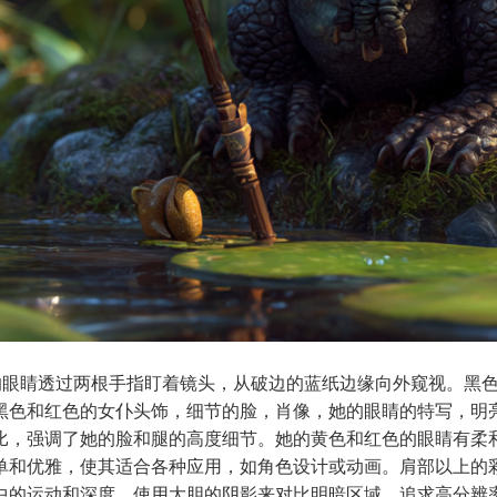
okisaki。她的眼睛透过两根手指盯着镜头，从破边的蓝纸边缘向外窥
黑色和红色的女仆头饰，细节的脸，肖像，她的眼睛的特写，明
比，强调了她的脸和腿的高度细节。她的黄色和红色的眼睛有柔
单和优雅，使其适合各种应用，如角色设计或动画。肩部以上的
中的运动和深度。使用大胆的阴影来对比明暗区域。追求高分辨