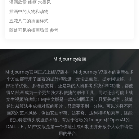
漫画欣赏 线框 水墨风
插画中的人物和动物
五花八门的插画样式
随处可见的插画场景 参考
Midjourney绘画
Midjourney官网
正式上线V7版本！
Midjourney
V7版本的更新在多
个方面都带来了显著的提升和改进，无论是画质、提示词理解、手
部细节优化、多语言支持，还是新的人物参考系统和3D功能，都使
得
MJ绘画
成为一个更加强大和便捷的创作工具。同时还会可能上线
文生视频的功能！
MJ中文版
是一款AI制图工具，只要关键字，就能
通过AI算法生成相对应的图片，只需要不到一分钟。可以选择不同
画家的艺术风格，例如安迪华荷、达芬奇、达利和毕加索等，还能
识别特定镜头或摄影术语。有别于谷歌的 Imagen和OpenAI的
DALL．E，
MJ中文版
是第一个快速生成AI制图并开放予大众申请使
用的平台。