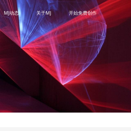
MJ动态
关于MJ
开始免费创作