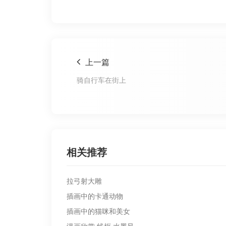
上一篇
骑自行车在街上
相关推荐
拉弓射大雕
插画中的卡通动物
插画中的猫咪和美女