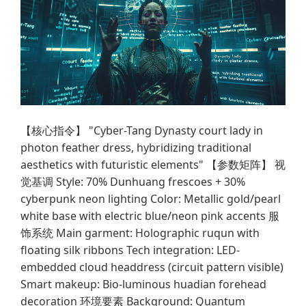
【核心指令】 "Cyber-Tang Dynasty court lady in
photon feather dress, hybridizing traditional
aesthetics with futuristic elements" 【参数矩阵】 视
觉基调 Style: 70% Dunhuang frescoes + 30%
cyberpunk neon lighting Color: Metallic gold/pearl
white base with electric blue/neon pink accents 服
饰系统 Main garment: Holographic ruqun with
floating silk ribbons Tech integration: LED-
embedded cloud headdress (circuit pattern visible)
Smart makeup: Bio-luminous huadian forehead
decoration 环境要素 Background: Quantum