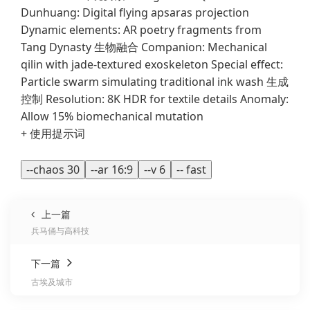
Dunhuang: Digital flying apsaras projection
Dynamic elements: AR poetry fragments from
Tang Dynasty 生物融合 Companion: Mechanical
qilin with jade-textured exoskeleton Special effect:
Particle swarm simulating traditional ink wash 生成
控制 Resolution: 8K HDR for textile details Anomaly:
Allow 15% biomechanical mutation
+ 使用提示词
--chaos 30
--ar 16:9
--v 6
-- fast
上一篇
兵马俑与高科技
下一篇
古埃及城市