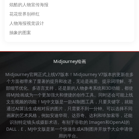
炫酷的人物宣传海报
花花世界别样红
人物海报视觉设计
抽象的图案
Midjourney绘画
Midjourney官网
正式上线V7版本！
Midjourney
V7版本的更新在多
个方面都带来了显著的提升和改进，无论是画质、提示词理解、手
部细节优化、多语言支持，还是新的人物参考系统和3D功能，都使
得
MJ绘画
成为一个更加强大和便捷的创作工具。同时还会可能上线
文生视频的功能！
MJ中文版
是一款AI制图工具，只要关键字，就能
通过AI算法生成相对应的图片，只需要不到一分钟。可以选择不同
画家的艺术风格，例如安迪华荷、达芬奇、达利和毕加索等，还能
识别特定镜头或摄影术语。有别于谷歌的 Imagen和OpenAI的
DALL．E，
MJ中文版
是第一个快速生成AI制图并开放予大众申请使
用的平台。