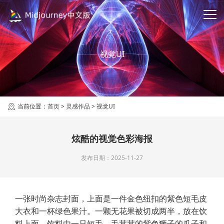
视觉UI
当前位置：
首页
>
灵感作品
>
视觉UI
炫酷的视觉色彩海报
发布日期：2025-11-27
一张时尚杂志封面，上面是一件金色纽扣的紫色短毛皮
大衣和一杯绿色果汁。一颗无花果被切成两半，放在饮
料上面，饮料由一只短毛、毛茸茸的紫色狮子的爪子和