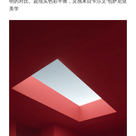
明的对比。超现实色彩平衡，灵感来自卡尔文·包萨尼亚
美学