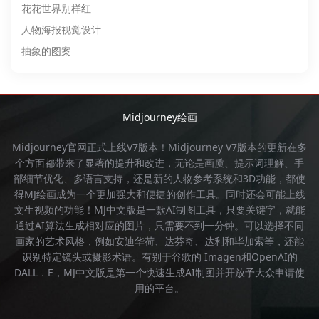
花花世界别样红
人物海报视觉设计
抽象的图案
Midjourney绘画
Midjourney官网
正式上线V7版本！
Midjourney
V7版本的更新在多
个方面都带来了显著的提升和改进，无论是画质、提示词理解、手
部细节优化、多语言支持，还是新的人物参考系统和3D功能，都使
得
MJ绘画
成为一个更加强大和便捷的创作工具。同时还会可能上线
文生视频的功能！
MJ中文版
是一款AI制图工具，只要关键字，就能
通过AI算法生成相对应的图片，只需要不到一分钟。可以选择不同
画家的艺术风格，例如安迪华荷、达芬奇、达利和毕加索等，还能
识别特定镜头或摄影术语。有别于谷歌的 Imagen和OpenAI的
DALL．E，
MJ中文版
是第一个快速生成AI制图并开放予大众申请使
用的平台。