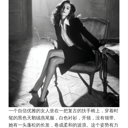
一个自信优雅的女人坐在一把复古的扶手椅上，穿着时
髦的黑色天鹅绒燕尾服，白色衬衫，开领，没有领带。
她有一头蓬松的长发，卷成柔和的波浪。这个姿势有力