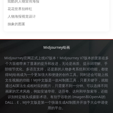
炫酷的人物宣传海报
花花世界别样红
人物海报视觉设计
抽象的图案
Midjourney绘画
Midjourney官网
正式上线V7版本！
Midjourney
V7版本的更新在多
个方面都带来了显著的提升和改进，无论是画质、提示词理解、手
部细节优化、多语言支持，还是新的人物参考系统和3D功能，都使
得
MJ绘画
成为一个更加强大和便捷的创作工具。同时还会可能上线
文生视频的功能！
MJ中文版
是一款AI制图工具，只要关键字，就能
通过AI算法生成相对应的图片，只需要不到一分钟。可以选择不同
画家的艺术风格，例如安迪华荷、达芬奇、达利和毕加索等，还能
识别特定镜头或摄影术语。有别于谷歌的 Imagen和OpenAI的
DALL．E，
MJ中文版
是第一个快速生成AI制图并开放予大众申请使
用的平台。