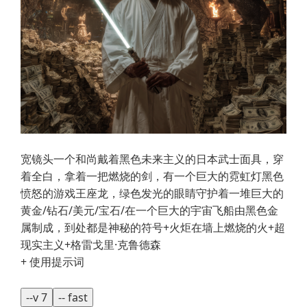
宽镜头一个和尚戴着黑色未来主义的日本武士面具，穿
着全白，拿着一把燃烧的剑，有一个巨大的霓虹灯黑色
愤怒的游戏王座龙，绿色发光的眼睛守护着一堆巨大的
黄金/钻石/美元/宝石/在一个巨大的宇宙飞船由黑色金
属制成，到处都是神秘的符号+火炬在墙上燃烧的火+超
现实主义+格雷戈里·克鲁德森
+ 使用提示词
--v 7
-- fast