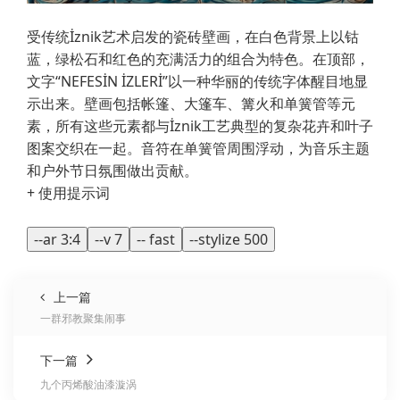
受传统İznik艺术启发的瓷砖壁画，在白色背景上以钴
蓝，绿松石和红色的充满活力的组合为特色。在顶部，
文字“NEFESİN İZLERİ”以一种华丽的传统字体醒目地显
示出来。壁画包括帐篷、大篷车、篝火和单簧管等元
素，所有这些元素都与İznik工艺典型的复杂花卉和叶子
图案交织在一起。音符在单簧管周围浮动，为音乐主题
和户外节日氛围做出贡献。
+ 使用提示词
--ar 3:4
--v 7
-- fast
--stylize 500
上一篇
一群邪教聚集闹事
下一篇
九个丙烯酸油漆漩涡