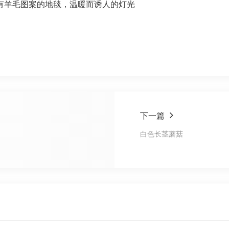
有羊毛图案的地毯，温暖而诱人的灯光
下一篇
白色长茎蘑菇