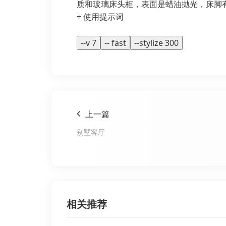
质和玻璃床头柜，表面是蜡油抛光，床脚
+ 使用提示词
--v 7
-- fast
--stylize 300
上一篇
别墅客厅
相关推荐