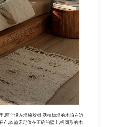
落里,两个沿左墙橡胶树,活植物墙的木箱右边
麻布,软垫床定位在正确的壁上,椭圆形的木