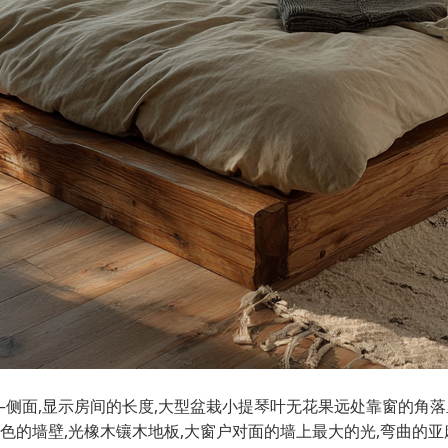
——侧面,显示房间的长度,大型盆栽小提琴叶无花果远处靠窗的角
色的墙壁,光橡木镶木地板,大窗户对面的墙上最大的光,弯曲的亚