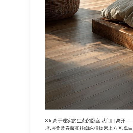
8 k,高于现实的生态的卧室,从门口离开
墙,层叠常春藤和挂蜘蛛植物床上方区域,白