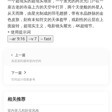
一个超现实的超现实场景，一个发光的跨次元门户在一
座古老的寺庙上方的天空中打开，两个天使般的外星人
从天而降，由星光制成的羽毛翅膀，带有水晶静脉的金
色皮肤，刻有未知符文的天体盔甲，戏剧性的云层在上
面旋转，超现实主义，电影镜头耀光，4K超细节。
+ 使用提示词
--ar 9:16
--v 7
-- fast
上一篇
高层居民楼和室内空间
下一篇
空间设计组图参考
相关推荐
室内茶几和卧室风格