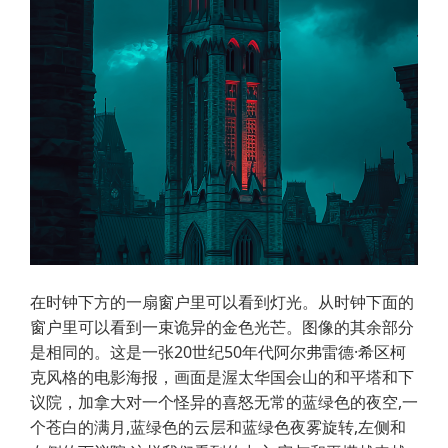
在时钟下方的一扇窗户里可以看到灯光。从时钟下面的
窗户里可以看到一束诡异的金色光芒。图像的其余部分
是相同的。这是一张20世纪50年代阿尔弗雷德·希区柯
克风格的电影海报，画面是渥太华国会山的和平塔和下
议院，加拿大对一个怪异的喜怒无常的蓝绿色的夜空,一
个苍白的满月,蓝绿色的云层和蓝绿色夜雾旋转,左侧和