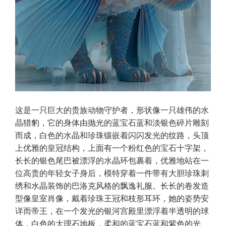
这是一只巨大的贵族动物守护者，形状像一只雄伟的水
晶猎豹，它的身体由抛光的蓝宝石蓝和淡银色碎片雕刻
而成，白色的水晶和珍珠镶嵌着闪闪发光的纹路，头顶
上优雅的皇冠结构，上面有一个粉红色的宝石十字架，
长长的银色尾巴被漂浮的水晶环包裹着，优雅地站在一
位高贵的年轻女子身后，模特穿着一件带有大胆珍珠刺
绣和水晶装饰的巴洛克风格的飘逸礼服。长长的卷发造
型像皇室肖像，戴着珍珠王冠和枝形耳环，她的姿势安
详而帝王，在一个发光的银河宫殿里漂浮着半透明的球
体，白色的大理石地板，柔和的蓝宝石蓝和紫色的光