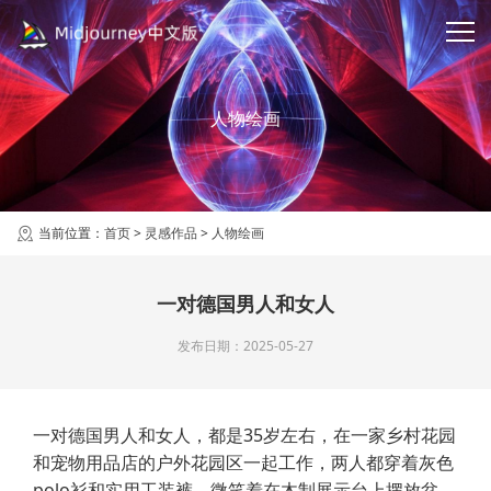
人物绘画
当前位置：
首页
>
灵感作品
>
人物绘画
一对德国男人和女人
发布日期：2025-05-27
一对德国男人和女人，都是35岁左右，在一家乡村花园
和宠物用品店的户外花园区一起工作，两人都穿着灰色
polo衫和实用工装裤，微笑着在木制展示台上摆放盆