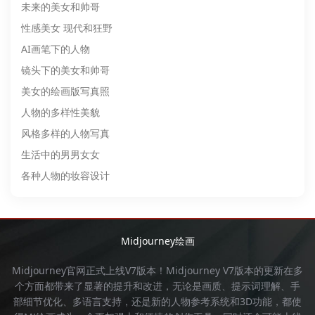
未来的美女和帅哥
性感美女 现代和狂野
AI画笔下的人物
镜头下的美女和帅哥
美女的绘画版写真照
人物的多样性美貌
风格多样的人物写真
生活中的男男女女
各种人物的妆容设计
Midjourney绘画
Midjourney官网
正式上线V7版本！
Midjourney
V7版本的更新在多
个方面都带来了显著的提升和改进，无论是画质、提示词理解、手
部细节优化、多语言支持，还是新的人物参考系统和3D功能，都使