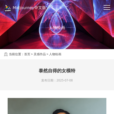
人物绘画
当前位置：
首页
>
灵感作品
>
人物绘画
泰然自得的女模特
发布日期：2025-07-08