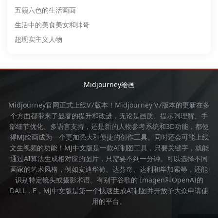
五颜六色的生活画面
生活中的美食美女和帅哥
超现实主义人物
Midjourney绘画
Midjourney官网
正式上线V7版本！
Midjourney
V7版本的更新在多
个方面都带来了显著的提升和改进，无论是画质、提示词理解、手
部细节优化、多语言支持，还是新的人物参考系统和3D功能，都使
得
MJ绘画
成为一个更加强大和便捷的创作工具。同时还会可能上线
文生视频的功能！
MJ中文版
是一款AI制图工具，只要关键字，就能
通过AI算法生成相对应的图片，只需要不到一分钟。可以选择不同
画家的艺术风格，例如安迪华荷、达芬奇、达利和毕加索等，还能
识别特定镜头或摄影术语。有别于谷歌的 Imagen和OpenAI的
DALL．E，
MJ中文版
是第一个快速生成AI制图并开放予大众申请使
用的平台。