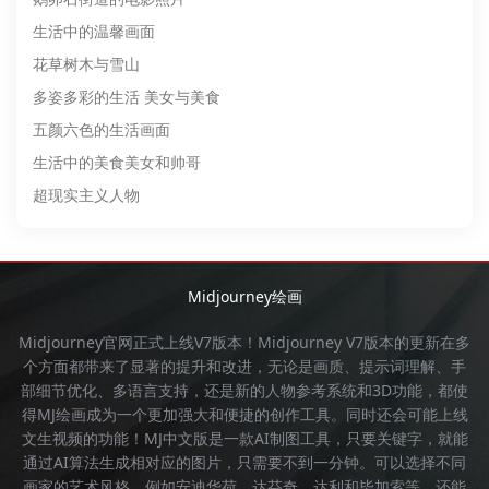
生活中的温馨画面
花草树木与雪山
多姿多彩的生活 美女与美食
五颜六色的生活画面
生活中的美食美女和帅哥
超现实主义人物
Midjourney绘画
Midjourney官网
正式上线V7版本！
Midjourney
V7版本的更新在多
个方面都带来了显著的提升和改进，无论是画质、提示词理解、手
部细节优化、多语言支持，还是新的人物参考系统和3D功能，都使
得
MJ绘画
成为一个更加强大和便捷的创作工具。同时还会可能上线
文生视频的功能！
MJ中文版
是一款AI制图工具，只要关键字，就能
通过AI算法生成相对应的图片，只需要不到一分钟。可以选择不同
画家的艺术风格，例如安迪华荷、达芬奇、达利和毕加索等，还能