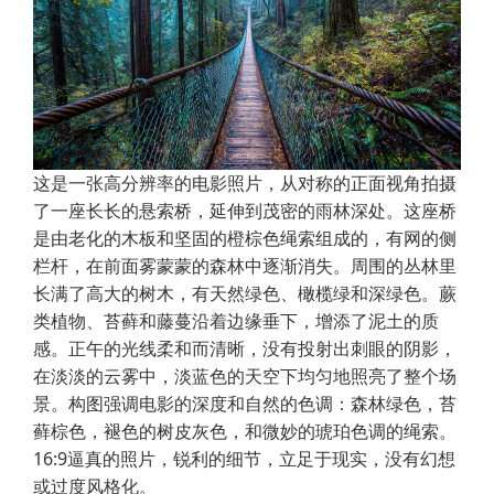
这是一张高分辨率的电影照片，从对称的正面视角拍摄
了一座长长的悬索桥，延伸到茂密的雨林深处。这座桥
是由老化的木板和坚固的橙棕色绳索组成的，有网的侧
栏杆，在前面雾蒙蒙的森林中逐渐消失。周围的丛林里
长满了高大的树木，有天然绿色、橄榄绿和深绿色。蕨
类植物、苔藓和藤蔓沿着边缘垂下，增添了泥土的质
感。正午的光线柔和而清晰，没有投射出刺眼的阴影，
在淡淡的云雾中，淡蓝色的天空下均匀地照亮了整个场
景。构图强调电影的深度和自然的色调：森林绿色，苔
藓棕色，褪色的树皮灰色，和微妙的琥珀色调的绳索。
16:9逼真的照片，锐利的细节，立足于现实，没有幻想
或过度风格化。