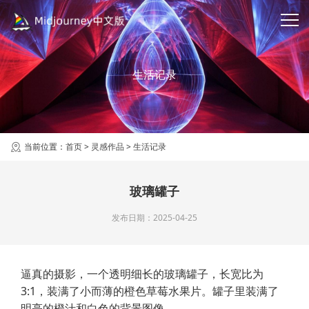
生活记录
当前位置：
首页
>
灵感作品
>
生活记录
玻璃罐子
发布日期：2025-04-25
逼真的摄影，一个透明细长的玻璃罐子，长宽比为
3:1，装满了小而薄的橙色草莓水果片。罐子里装满了
明亮的橙汁和白色的背景图像