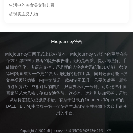
生活中的美食美女和帅哥
超现实主义人物
Midjourney绘画
Midjourney官网
正式上线V7版本！
Midjourney
V7版本的更新在多
个方面都带来了显著的提升和改进，无论是画质、提示词理解、手
部细节优化、多语言支持，还是新的人物参考系统和3D功能，都使
得
MJ绘画
成为一个更加强大和便捷的创作工具。同时还会可能上线
文生视频的功能！
MJ中文版
是一款AI制图工具，只要关键字，就能
通过AI算法生成相对应的图片，只需要不到一分钟。可以选择不同
画家的艺术风格，例如安迪华荷、达芬奇、达利和毕加索等，还能
识别特定镜头或摄影术语。有别于谷歌的 Imagen和OpenAI的
DALL．E，
MJ中文版
是第一个快速生成AI制图并开放予大众申请使
用的平台。
Copyright © 2022 Midjourney中文版
蜀ICP备2025130424号-1
XML