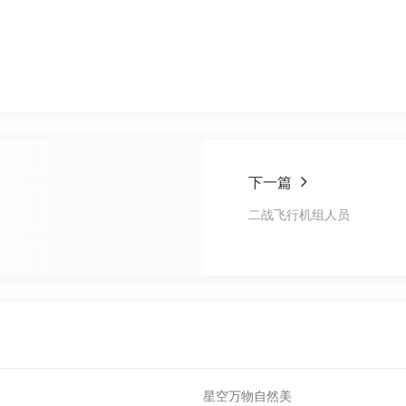
下一篇
二战飞行机组人员
星空万物自然美