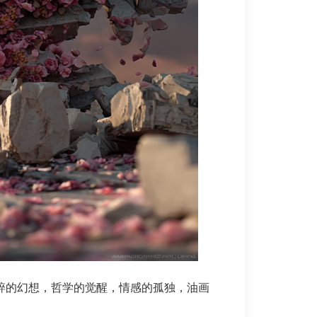
碎的幻想，哲学的觉醒，情感的孤独，油画