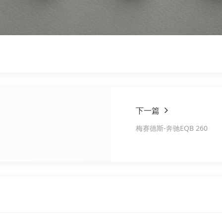
下一篇
梅赛德斯-奔驰EQB 260