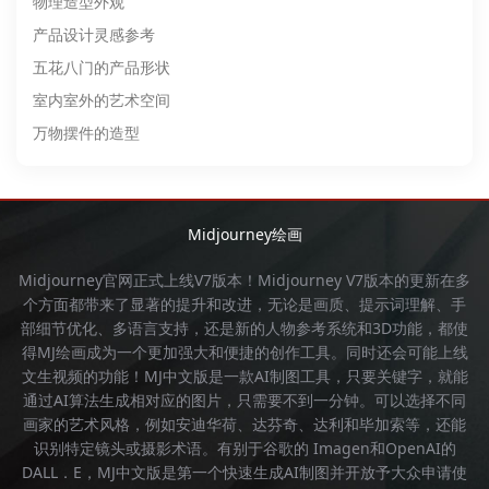
物理造型外观
产品设计灵感参考
五花八门的产品形状
室内室外的艺术空间
万物摆件的造型
Midjourney绘画
Midjourney官网
正式上线V7版本！
Midjourney
V7版本的更新在多
个方面都带来了显著的提升和改进，无论是画质、提示词理解、手
部细节优化、多语言支持，还是新的人物参考系统和3D功能，都使
得
MJ绘画
成为一个更加强大和便捷的创作工具。同时还会可能上线
文生视频的功能！
MJ中文版
是一款AI制图工具，只要关键字，就能
通过AI算法生成相对应的图片，只需要不到一分钟。可以选择不同
画家的艺术风格，例如安迪华荷、达芬奇、达利和毕加索等，还能
识别特定镜头或摄影术语。有别于谷歌的 Imagen和OpenAI的
DALL．E，
MJ中文版
是第一个快速生成AI制图并开放予大众申请使