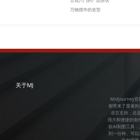
五花八门的产品形状
万物摆件的造型
关于MJ
Midjourney
都带来了显著的
语言支持，还
强大和便捷的创
款AI制图工具
到一分钟。可以