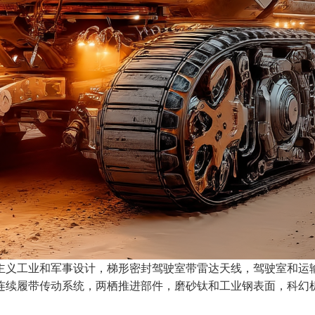
主义工业和军事设计，梯形密封驾驶室带雷达天线，驾驶室和运
连续履带传动系统，两栖推进部件，磨砂钛和工业钢表面，科幻