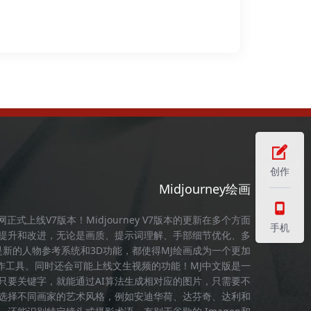
创作
Midjourney绘画
官网
正式上线V7版本！
Midjourney
V7版本的更新在多个方面
手机
提升和改进，无论是画质、提示词理解、手部细节优化、多
是新的人物参考系统和3D功能，都使得
MJ绘画
成为一个更加
作工具。同时还会可能上线文生视频的功能！
MJ中文版
是一
，只要关键字，就能通过AI算法生成相对应的图片，只需要不
选择不同画家的艺术风格，例如安迪华荷、达芬奇、达利和