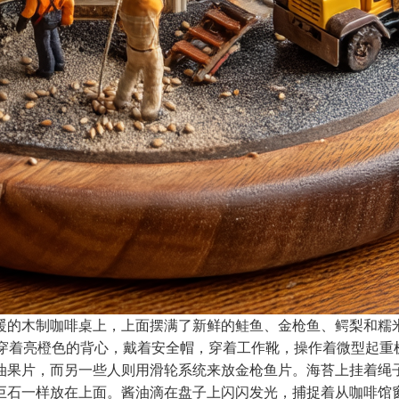
暖的木制咖啡桌上，上面摆满了新鲜的鲑鱼、金枪鱼、鳄梨和糯
人穿着亮橙色的背心，戴着安全帽，穿着工作靴，操作着微型起重
油果片，而另一些人则用滑轮系统来放金枪鱼片。海苔上挂着绳
巨石一样放在上面。酱油滴在盘子上闪闪发光，捕捉着从咖啡馆