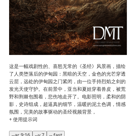
这是一幅戏剧性的、喜怒无常的《圣经》风景画，描绘
了人类堕落后的伊甸园：黑暗的天空，金色的光芒穿透
云层，远处的伊甸园之门紧闭，由一位手持烈焰之剑的
发光天使守护。在前景中，亚当和夏娃穿着兽皮，被荒
野和荆棘包围着，悲伤地走开了。电影照明，柔和的阴
影，史诗组成，超逼真的细节，温暖的泥土色调，情感
氛围，完美的故事驱动的圣经视频背景，
+ 使用提示词
--ar 9:16
--v 7
-- fast