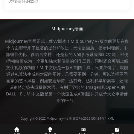
万物摆件的造型
Midjourney绘画
Midjourney官网
正式上线V7版本！
Midjourney
V7版本的更新在多
个方面都带来了显著的提升和改进，无论是画质、提示词理解、手
部细节优化、多语言支持，还是新的人物参考系统和3D功能，都使
得
MJ绘画
成为一个更加强大和便捷的创作工具。同时还会可能上线
文生视频的功能！
MJ中文版
是一款AI制图工具，只要关键字，就能
通过AI算法生成相对应的图片，只需要不到一分钟。可以选择不同
画家的艺术风格，例如安迪华荷、达芬奇、达利和毕加索等，还能
识别特定镜头或摄影术语。有别于谷歌的 Imagen和OpenAI的
DALL．E，
MJ中文版
是第一个快速生成AI制图并开放予大众申请使
用的平台。
Copyright © 2022 Midjourney中文版
蜀ICP备2025130424号-1
XML