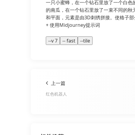
一只小蜜蜂，在一个钻石里放了一个白色
的南瓜，在一个钻石里放了一束不同的秋
和平面，元素是由3D刺绣拼接。使格子
+ 使用
Midjourney
提示词
--v 7
-- fast
--tile
上一篇
红色机器人