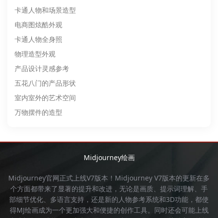
卡通人物和场景造型
电商图炫酷外观
卡通人物全身照
物理造型外观
产品设计灵感参考
五花八门的产品形状
室内室外的艺术空间
万物摆件的造型
Midjourney绘画
Midjourney官网
正式上线V7版本！
Midjourney
V7版本的更新在多
个方面都带来了显著的提升和改进，无论是画质、提示词理解、手
部细节优化、多语言支持，还是新的人物参考系统和3D功能，都使
得
MJ绘画
成为一个更加强大和便捷的创作工具。同时还会可能上线