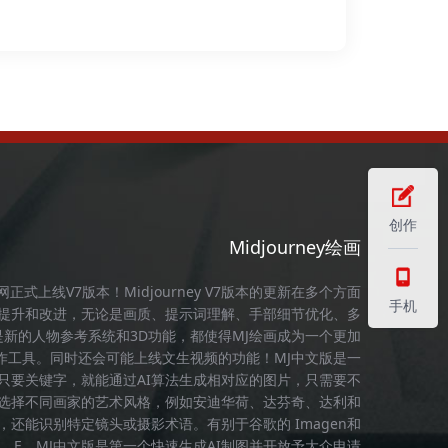
创作
Midjourney绘画
官网
正式上线V7版本！
Midjourney
V7版本的更新在多个方面
手机
提升和改进，无论是画质、提示词理解、手部细节优化、多
是新的人物参考系统和3D功能，都使得
MJ绘画
成为一个更加
作工具。同时还会可能上线文生视频的功能！
MJ中文版
是一
，只要关键字，就能通过AI算法生成相对应的图片，只需要不
选择不同画家的艺术风格，例如安迪华荷、达芬奇、达利和
，还能识别特定镜头或摄影术语。有别于谷歌的 Imagen和
L．E，
MJ中文版
是第一个快速生成AI制图并开放予大众申请